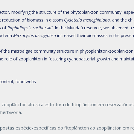
tor, modifying the structure of the phytoplankton community, especi
ant reduction of biomass in diatom
Cyclotella meneghiniana
, and the ch
s of
Raphidiopsis raciborskii
. In the Mundaú reservoir, we observed a s
acteria
Microcystis aeruginosa
increased their biomasses in the prese
f the microalgae community structure in phytoplankton-zooplankton 
he role of zooplankton in fostering cyanobacterial growth and mainta
control, food webs
zooplâncton altera a estrutura do fitoplâncton em reservatórios 
herbivoria.
ostas espécie-específicas do fitoplâncton ao zooplâncton em r