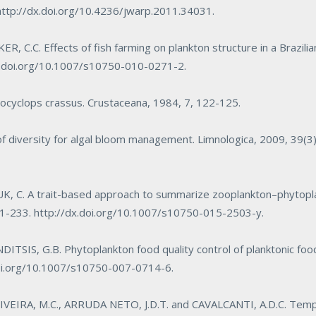
http://dx.doi.org/10.4236/jwarp.2011.34031
.
, C.C. Effects of fish farming on plankton structure in a Brazilian
x.doi.org/10.1007/s10750-010-0271-2
.
cyclops crassus. Crustaceana
, 1984, 7, 122-125.
f diversity for algal bloom management.
Limnologica
, 2009, 39(3
K, C. A trait-based approach to summarize zooplankton–phytopla
21-233.
http://dx.doi.org/10.1007/s10750-015-2503-y
.
SIS, G.B. Phytoplankton food quality control of planktonic fo
doi.org/10.1007/s10750-007-0714-6
.
IRA, M.C., ARRUDA NETO, J.D.T. and CAVALCANTI, A.D.C. Tempor