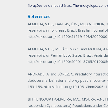
florações de cianobactérias, Thermocyclops, contr
References
ALMEIDA, V.L.S., DANTAS, Ê.W., MELO-JÚNIOR, 
reservoirs in northeast Brazil.
Brazilian Journal o
http://dx.doi.org/10.1590/S1519-6984200900
ALMEIDA, V.L.S., MELÃO, M.G.G. and MOURA, A.N. P
reservoirs of Pernambuco State, Brazil.
Anais da
http://dx.doi.org/10.1590/S0001-3765201200
ANDRADE, A. and LÓPEZ, C. Predatory interact
cladocerans: behavior and prey post-encounter v
153-159.
http://dx.doi.org/10.1051/limn:20054
BITTENCOURT-OLIVEIRA, M.C., MOURA, A.N., HER
raciborskii
(Cyanobacteria) Populations under Cond