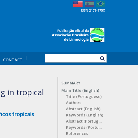
CONTACT
SUMMARY
 in tropical
Main Title (English)
Title (Portuguese)
Authors
Abstract (English)
icos tropicais
Keywords (English)
Abstract (Portuguese)
Keywords (Portuguese)
References