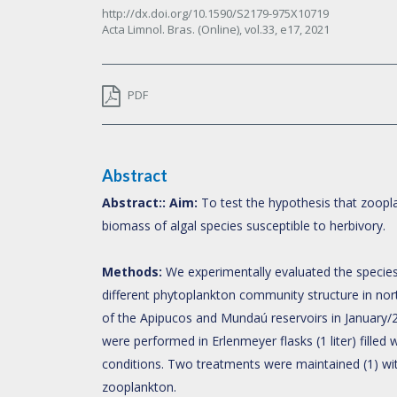
http://dx.doi.org/10.1590/S2179-975X10719
Acta Limnol. Bras. (Online),
vol.33,
e17, 2021
PDF
Abstract
Abstract::
Aim:
To test the hypothesis that zoopla
biomass of algal species susceptible to herbivory.
Methods:
We experimentally evaluated the species
different phytoplankton community structure in nor
of the Apipucos and Mundaú reservoirs in January/
were performed in Erlenmeyer flasks (1 liter) filled
conditions. Two treatments were maintained (1) wit
zooplankton.