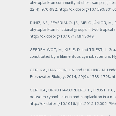
phytoplankton community at short sampling inter
22(4), 970-982.
http://dx.doi.org/10.1590/S0
DINIZ, A.S., SEVERIANO, J.S., MELO JÚNIOR, M.
phytoplankton functional groups in two tropical 
http://dx.doi.org/10.1071/MF18049
.
GEBREHIWOT, M., KIFLE, D. and TRIEST, L. Grazi
constituted by a filamentous cyanobacterium.
Hy
GER, K.A., HANSSON, L.A. and LÜRLING, M. Under
Freshwater Biology
, 2014, 59(9), 1783-1798.
ht
GER, K.A., URRUTIA-CORDERO, P., FROST, P.C., 
between cyanobacteria and zooplankton in a mo
http://dx.doi.org/10.1016/j.hal.2015.12.005
. PM