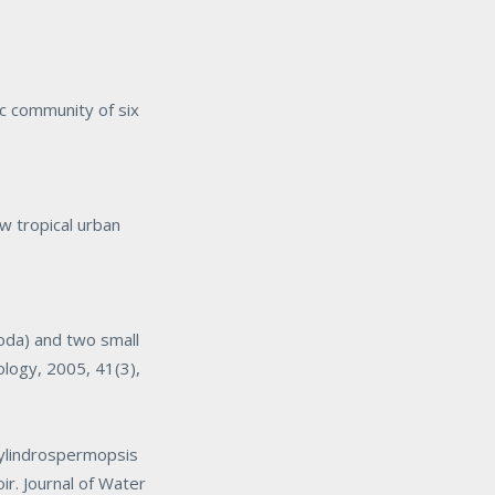
 community of six
w tropical urban
oda) and two small
ology
, 2005, 41(3),
ylindrospermopsis
oir.
Journal of Water