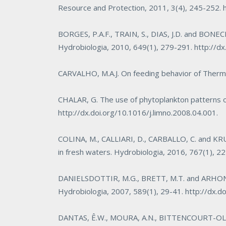
Resource and Protection
, 2011, 3(4), 245-252.
BORGES, P.A.F., TRAIN, S., DIAS, J.D. and BONECKER
Hydrobiologia
, 2010, 649(1), 279-291.
http://d
CARVALHO, M.A.J. On feeding behavior of
Thermo
CHALAR, G. The use of phytoplankton patterns o
http://dx.doi.org/10.1016/j.limno.2008.04.001
.
COLINA, M., CALLIARI, D., CARBALLO, C. and KRU
in fresh waters.
Hydrobiologia
, 2016, 767(1), 2
DANIELSDOTTIR, M.G., BRETT, M.T. and ARHONDIT
Hydrobiologia
, 2007, 589(1), 29-41.
http://dx.
DANTAS, Ê.W., MOURA, A.N., BITTENCOURT-OLIVE