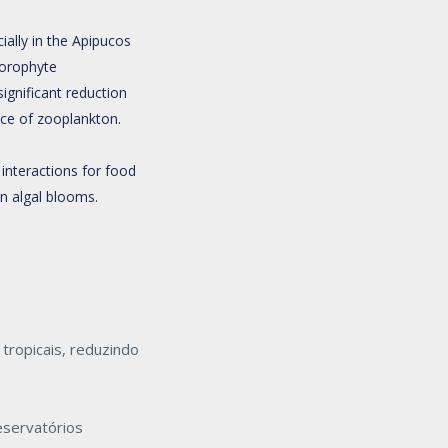
ally in the Apipucos
lorophyte
ignificant reduction
nce of zooplankton.
interactions for food
in algal blooms.
tropicais, reduzindo
eservatórios