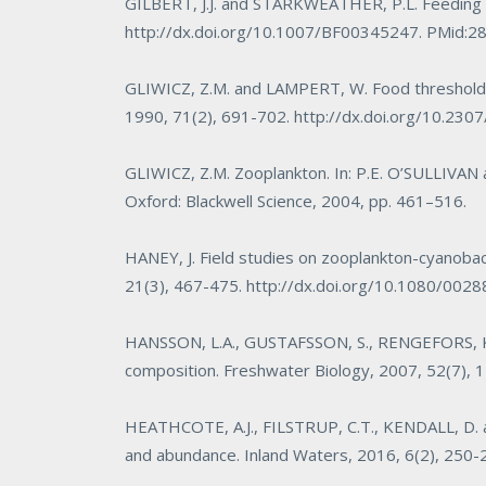
GILBERT, J.J. and STARKWEATHER, P.L. Feeding i
http://dx.doi.org/10.1007/BF00345247
. PMid:2
GLIWICZ, Z.M. and LAMPERT, W. Food threshold
1990, 71(2), 691-702.
http://dx.doi.org/10.23
GLIWICZ, Z.M. Zooplankton. In: P.E. O’SULLIVAN
Oxford: Blackwell Science, 2004, pp. 461–516.
HANEY, J. Field studies on zooplankton-cyanobac
21(3), 467-475.
http://dx.doi.org/10.1080/00
HANSSON, L.A., GUSTAFSSON, S., RENGEFORS, K.
composition.
Freshwater Biology
, 2007, 52(7),
HEATHCOTE, A.J., FILSTRUP, C.T., KENDALL, D. a
and abundance.
Inland Waters
, 2016, 6(2), 250-