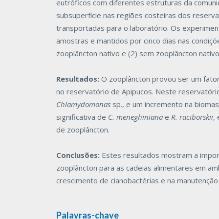
eutróficos com diferentes estruturas da comuni
subsuperfície nas regiões costeiras dos reser
transportadas para o laboratório. Os experiment
amostras e mantidos por cinco dias nas condiçõ
zooplâncton nativo e (2) sem zooplâncton nativo
Resultados:
O zooplâncton provou ser um fator 
no reservatório de Apipucos. Neste reservatór
Chlamydomonas
sp., e um incremento na biomas
significativa de
C. meneghiniana
e
R. raciborskii
,
de zooplâncton.
Conclusões:
Estes resultados mostram a import
zooplâncton para as cadeias alimentares em am
crescimento de cianobactérias e na manutenção 
Palavras-chave