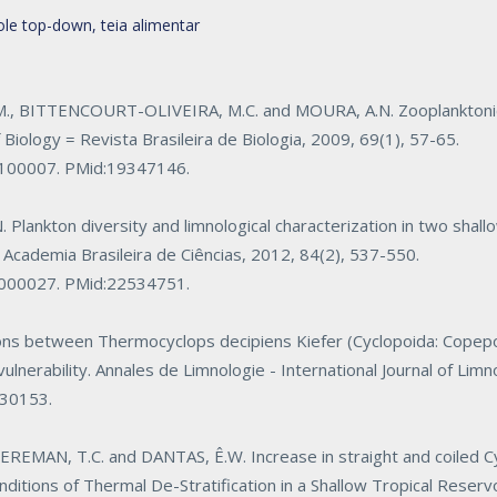
ole top-down, teia alimentar
M., BITTENCOURT-OLIVEIRA, M.C. and MOURA, A.N. Zooplanktonic
f Biology = Revista Brasileira de Biologia
, 2009, 69(1), 57-65.
0100007
. PMid:19347146.
lankton diversity and limnological characterization in two shallo
 Academia Brasileira de Ciências
, 2012, 84(2), 537-550.
5000027
. PMid:22534751.
ions between
Thermocyclops decipiens
Kiefer (Cyclopoida: Copep
ulnerability.
Annales de Limnologie - International Journal of Limn
130153
.
EMAN, T.C. and DANTAS, Ê.W. Increase in straight and coiled
C
itions of Thermal De-Stratification in a Shallow Tropical Reserv