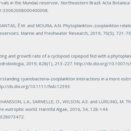
vals in the Mundaú reservoir, Northeastern Brazil.
Acta Botanica 
102-33062008000400008
.
, DANTAS, Ê.W. and MOURA, A.N. Phytoplankton–zooplankton relat
reservoirs.
Marine and Freshwater Research
, 2019, 70(5), 721-73
ng and growth rate of a cyclopoid copepod fed with a phytoplan
drobiologia
, 2019, 828(1), 213-227.
http://dx.doi.org/10.1007
standing cyanobacteria-zooplankton interactions in a more eutro
tp://dx.doi.org/10.1111/fwb.12393
.
HANSSON, L.A., SARNELLE, O., WILSON, A.E. and LÜRLING, M. The
re eutrophic world.
Harmful Algae
, 2016, 54, 128-144.
id:28073472.