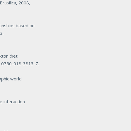
Brasílica
, 2008,
ionships based on
3.
kton diet
/s10750-018-3813-7
.
phic world.
 interaction