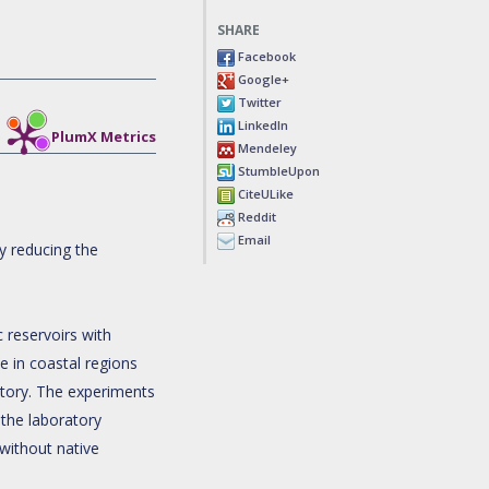
SHARE
Facebook
Google+
Twitter
LinkedIn
PlumX Metrics
Mendeley
StumbleUpon
CiteULike
Reddit
Email
y reducing the
 reservoirs with
e in coastal regions
atory. The experiments
 the laboratory
without native