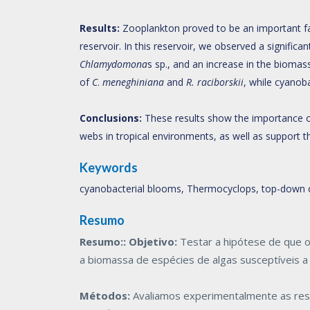
Results:
Zooplankton proved to be an important fac
reservoir. In this reservoir, we observed a signific
Chlamydomona
s sp., and an increase in the biomas
of
C
.
meneghiniana
and
R. raciborskii
, while cyanob
Conclusions:
These results show the importance o
webs in tropical environments, as well as support t
Keywords
cyanobacterial blooms, Thermocyclops, top-down 
Resumo
Resumo::
Objetivo:
Testar a hipótese de que o 
a biomassa de espécies de algas susceptíveis a 
Métodos:
Avaliamos experimentalmente as resp