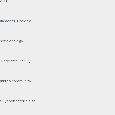
-131.
filaments.
Ecology
,
netic ecology
.
r Research
, 1987,
lankton community
f Cyanobacteria size