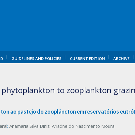
RD
GUIDELINES AND POLICIES
CURRENT EDITION
ARCHIVE
f phytoplankton to zooplankton grazing
cton ao pastejo do zooplâncton em reservatórios eutróf
aral
;
Anamaria Silva Diniz
;
Ariadne do Nascimento Moura