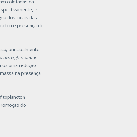
ram coletadas da
espectivamente, e
gua dos locais das
lâncton e presença do
ica, principalmente
lla meneghiniana
e
amos uma redução
massa na presença
fitoplancton-
 promoção do